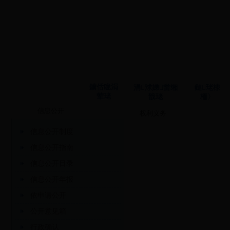
鐪佸眬涓
涓浗娣畨缃
鏈珯棣
荤珯
戠珯
栭〉
信息公开
权利义务
信息公开制度
信息公开指南
信息公开目录
信息公开年报
依申请公开
公开意见箱
行政确认