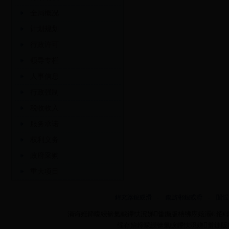
全局概况
计划规划
行政许可
领导专栏
人事信息
行政强制
税收收入
服务承诺
权利义务
政府采购
重大项目
鍏充簬鎴戜滑
-
鑱旂郴鎴戜滑
-
闅愮
涓诲姙鍗曚綅锛氭睙鑻忕渷娣畨鍦版柟绋庡姟灞€ 銆€銆
缁存姢鍗曚綅锛氭睙鑻忕渷娣畨鍦版柟绋