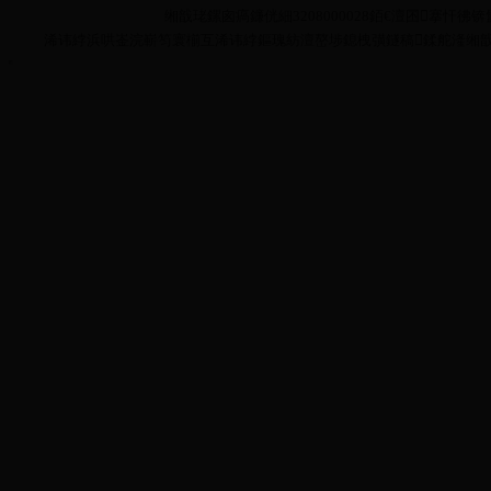
缃戠珯鏍囪瘑鐮侊細3208000028銆€澶囨搴忓彿锛氳嫃
浠讳綍浜哄崟浣嶄笉寰椾互浠讳綍鏂瑰紡澶嶅埗鎴栧彉鐩稿鍒舵湰缃戠珯鍏ㄩ