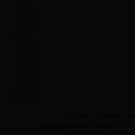
全局概况
计划规划
行政许可
领导专栏
人事信息
行政强制
税收收入
服务承诺
权利义务
政府采购
重大项目
鍏充簬鎴戜滑
-
鑱旂郴鎴戜滑
-
闅愮
涓诲姙鍗曚綅锛氭睙鑻忕渷娣畨鍦版柟绋庡姟灞€ 銆€銆
缁存姢鍗曚綅锛氭睙鑻忕渷娣畨鍦版柟绋