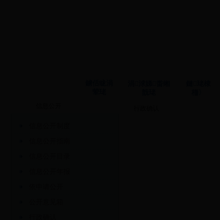
鐪佸眬涓
涓浗娣畨缃
鏈珯棣
荤珯
戠珯
栭〉
信息公开
行政确认
信息公开制度
信息公开指南
信息公开目录
信息公开年报
依申请公开
公开意见箱
行政确认