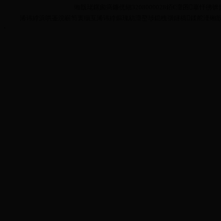
缃戠珯鏍囪瘑鐮侊細3208000028銆€澶囨搴忓彿锛氳嫃
浠讳綍浜哄崟浣嶄笉寰椾互浠讳綍鏂瑰紡澶嶅埗鎴栧彉鐩稿鍒舵湰缃戠珯鍏ㄩ