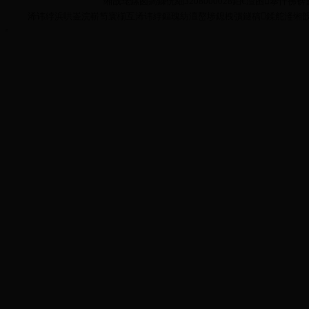
缃戠珯鏍囪瘑鐮侊細3208000028銆€澶囨搴忓彿锛氳嫃
浠讳綍浜哄崟浣嶄笉寰椾互浠讳綍鏂瑰紡澶嶅埗鎴栧彉鐩稿鍒舵湰缃戠珯鍏ㄩ