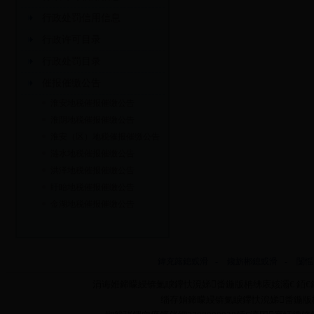
行政处罚信用信息
行政许可目录
行政处罚目录
催报催缴公告
淮安地税催报催缴公告
淮阴地税催报催缴公告
淮安（区）地税催报催缴公告
涟水地税催报催缴公告
洪泽地税催报催缴公告
盱眙地税催报催缴公告
金湖地税催报催缴公告
鍏充簬鎴戜滑
-
鑱旂郴鎴戜滑
-
闅愮
涓诲姙鍗曚綅锛氭睙鑻忕渷娣畨鍦版柟绋庡姟灞€ 銆€銆
缁存姢鍗曚綅锛氭睙鑻忕渷娣畨鍦版柟绋