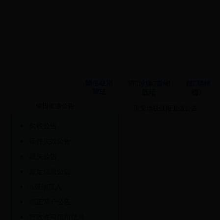
鐪佸眬涓
涓浗娣畨缃
鏈珯棣
荤珯
戠珯
栭〉
催报催缴公告
淮安地税催报催缴公告
欠税公告
证件失效公告
遗失公告
核定信息公告
A级纳税人
非正常户公告
行政许可信用信息