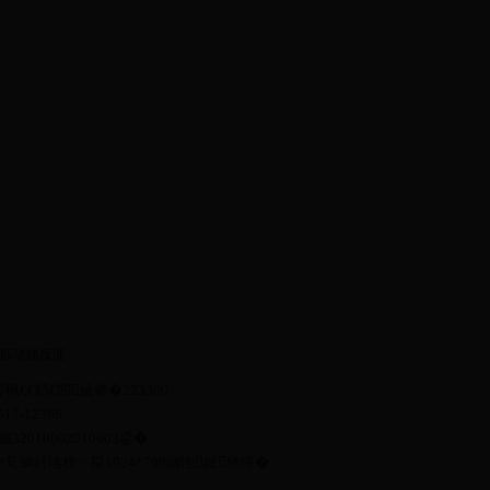
戠珯鍦板浘
€銆€閭紪锛�223300
-12366
2010002010003鍙�
锛屽垎杈ㄧ巼1024*768娴忚鏈綉绔�