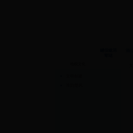
鐪佸眬涓
涓
荤珯
地税文化
文
文明创建
淮韵楚风