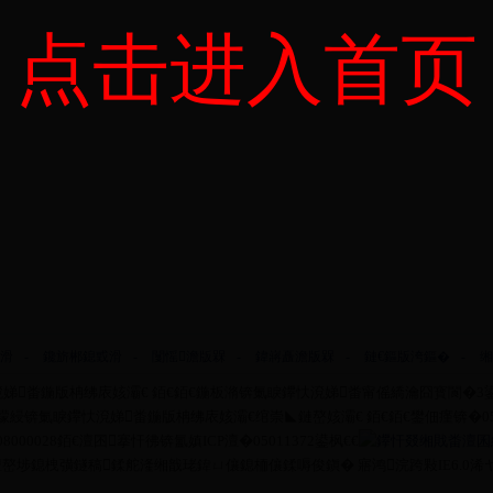
点击进入首页
滑
-
鑱旂郴鎴戜滑
-
闅愮澹版槑
-
鍏嶈矗澹版槑
-
鏈€鏂版洿鏂�
-
缃
畨鍦版柟绋庡姟灞€ 銆€銆€鍦板潃锛氭睙鑻忕渷娣畨甯傜繑瀹囧寳閬�3鍙枫€
綅锛氭睙鑻忕渷娣畨鍦版柟绋庡姟灞€绾崇◣鏈嶅姟灞€ 銆€銆€鐢佃瘽锛�0517
000028銆€澶囨搴忓彿锛氳嫃ICP澶�05011372鍙枫€€
鑻忓叕缃戝畨澶囷細3
鎴栧彉鐩稿鍒舵湰缃戠珯鍏ㄩ儴鎴栭儴鍒嗕俊鎭� 寤鸿浣跨敤IE6.0浠ヤ笂