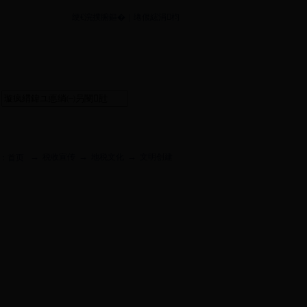
绠€浣撲腑鏂�
|
绻佷綋涓枃
→
→
→
税收宣传
地税文化
文明创建
：
首页