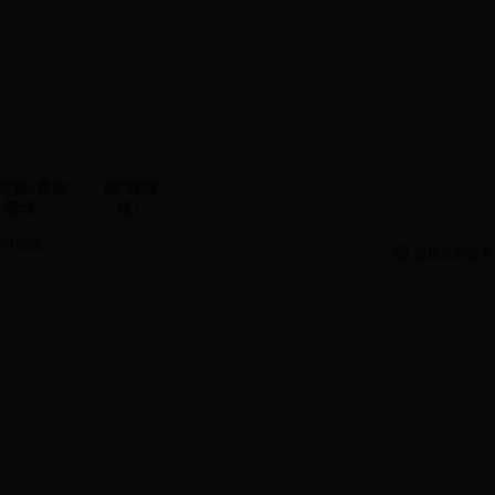
浗娣畨缃
鏈珯棣
戠珯
栭〉
明创建
您现在的位置