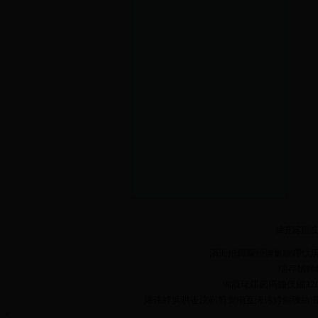
鍏充簬鎴戜
涓诲姙鍗曚綅锛氭睙鑻忕渷娣
缁存姢鍗曚
缃戠珯鏍囪瘑鐮侊細3208
浠讳綍浜哄崟浣嶄笉寰椾互浠讳綍鏂瑰紡澶嶅埗