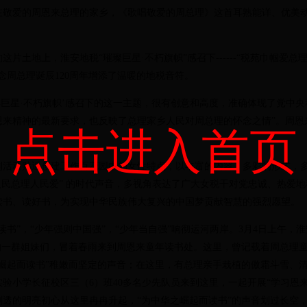
爱的周恩来总理的家乡，《歌唱敬爱的周总理》这首耳熟能详、优美动
片土地上，淮安地税“璀璨巨星·不朽旗帜”感召下
------
“税苑巾帼爱总
念周总理诞辰
120
周年增添了温暖的地税音符。
巨星·不朽旗帜’感召下的这一主题，很有创意和高度，准确体现了党中央
恩来精神的最新要求，也反映了总理家乡人民对周总理的怀念之情”。周恩
点击进入首页
。
动贴近创建工作百花园中的女性特点，以丰富的内容、多彩的形式，多
人民总理人民爱” 的时代声音，多视角表达了广大女税干对党忠诚、热爱
读书、读好书，为实现中华民族伟大复兴的中国梦贡献智慧的强烈愿望。
读书”，“少年强则中国强”，“少年当自强”响彻运河两岸。
3
月
4
日上午，淮
”的一群姐妹们，冒着春雨来到周恩来童年读书处。这里，曾记载着周总理
之崛起而读书”稚嫩而坚定的声音；在这里，有总理亲手栽植的傲霜斗雪、
实验小学长征校区三（
6
）班
40
多名少先队员来到这里，一起开展“学习恩来
剔透的明亮初心从这里冉冉升起，“为中华之崛起而读书”的声音划过长空