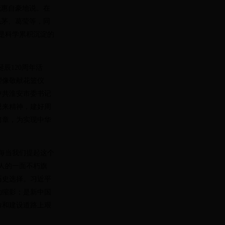
晓惠自豪地说。在
毛茅、葛莹等，同
是科学累积沉淀的
诞辰
120
周年活
塑像敬献花篮仪
中共淮安市委书记
恩来精神，建好周
篇章，为实现中华
每当我们提起这个
人的一面不朽旗
历史选择。习近平
动缩影；是新中国
命和建设道路上艰