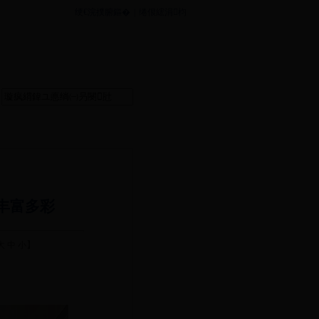
绠€浣撲腑鏂�
|
绻佷綋涓枃
丰富多彩
】
大
中
小