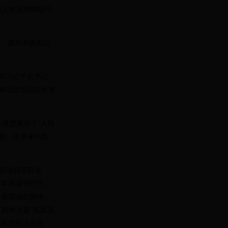
人的旋律随处可
理、家风书香励后
和习近平总书记
来纪念馆副馆长谭
维度展示了“人民
地税、传承家风和
安地税荣获省
童年的读书时光，
清香四溢的腊梅。
精神主题”实践活
，响彻在运河岸