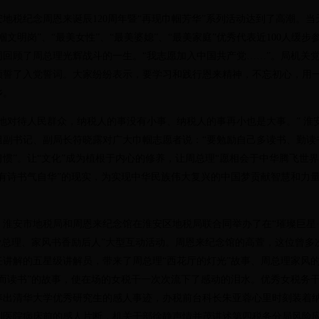
安地税
纪念周恩来诞辰
120
周年暨“再现巾帼芳华”系列活动达到了高潮。当
帼文明岗”、“最美女性”、“最美婆媳”、“最美家庭”优秀代表近
100人缓
同回顾了周总理光辉战斗的一生。“我志愿加入中国共产党
……
”。局机关
领誓了入党誓词。大家纷纷表示，要学习和践行恩来精神，不忘初心，用
乡。
对待人民群众，纳税人的事没有小事、纳税人的事再小也是大事。” 淮
组副书记、副局长符晓露对广大巾帼志愿者说：“要勉励自己多读书、勤读
惯”。让
“
文化
”
成为植根于内心的修养，让周总理“愿相会于中华腾飞世界
腹有诗书气自华”的现实，为实现中华民族伟大复兴的中国梦贡献智慧和力
，淮安市地税局和周恩来纪念馆在淮安区地税局联合同举办了在“璀璨巨星·
爱总理、家风书香励后人”大型互动活动。周恩来纪念馆的高萱，这位曾多
任讲解的五星级讲解员，带来了周总理“西花厅的灯光”故事、周总理家风
起而读书”的故事，使在场的女税干一次次流下了感动的泪水。优秀女税务
养出清华大学优秀研究生的感人事迹，办税前台科长朱亚蓉心里时刻装着
到医院病床前的感人片断，机关干部徐静声情并茂讲述第四税务分局风险