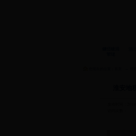
鐪佸眬涓
涓
荤珯
→
税
您现在的位置：
首页
淮安地
发布时间：2018
访问次数：