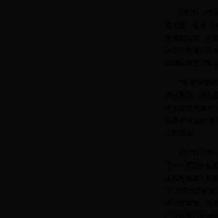
3
月
7日，淮
获全国、全省“巾
恩来纪念馆，共
向周总理重温并
绩建设好总理家
“要满怀深情地
局长表示。局党
子女良好的读书习
税务干部后代“
干的共识。
3
月
7日下午
下
----
“税苑巾帼
人和外国友人担
下“为中华之崛
华优良家风、培
户手续窗口延伸