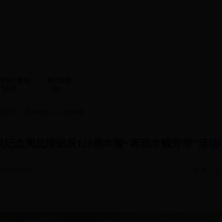
浗娣畨缃
鏈珯棣
戠珯
栭〉
→
→
收宣传
地税文化
文明创建
税纪念周总理诞辰120周年暨“再现巾帼芳华”活动
年03月08日
字 体：【