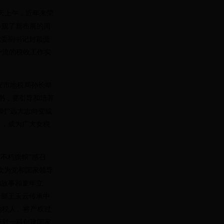
天上午，近年来荣
步参观了新布展的周
党委副书记封颖面
一流的税收工作实
安市地税局孙长举
书，要引导和培养
时”远大志向变成
量，成为广大女税
不朽旗帜”感召
次为党和国家领导
的故事和童年立
干部王玉云传承中
纳税人、将产权过
应对一科创建国家