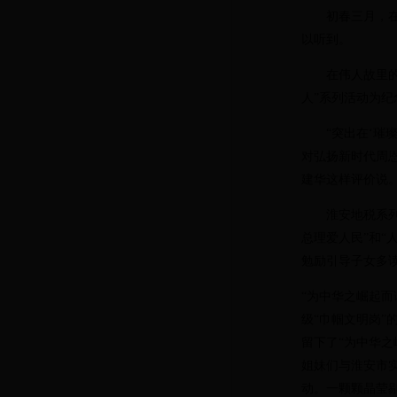
初春三月，在敬
以听到。
在伟人故里的这
人”系列活动为纪
“突出在‘璀璨
对弘扬新时代周
建华这样评价说
淮安地税系列活
总理爱人民”和“
勉励引导子女多
“为中华之崛起而
级“巾帼文明岗
留下了“为中华
姐妹们与淮安市
动。一颗颗晶莹