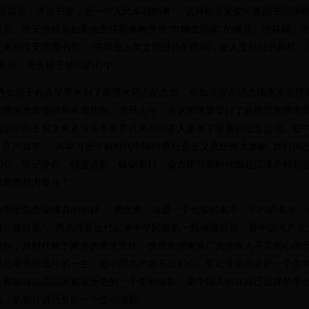
一起成长，沭浴书香，是一件无比幸福的事”。该局机关党委纪委副书记张
导员、淮安地税局妇委会主任郭春梅带领“巾帼文明岗”的潘荐、侍筱颖、
还来到淮安市图书馆，“书籍是人类文明进步的阶梯，是人生航行的风帆，
的眼帘，更扎根于她们的心中。
秀女税干代表早早来到了周恩来同志纪念馆，参加淮安市纪念周恩来总理
总理的光辉业绩和卓著功勋。当日上午，在这里隆重举行了向周恩来同志
组织部部长郭文奇及淮安市各界代表
2000
多人参加了隆重的纪念活动。在
，庄严宣誓：“高举习近平新时代中国特色社会主义思想伟大旗帜
,
践行周
初心，牢记使命，锐意进取，砥砺前行，奋力谱写新时代崛起江淮的精彩
梦而努力奋斗！”
书记饱含深情说的那样：
“周恩来，这是一个光荣的名字、不朽的名字。
暖、很自豪
”
。周总理是近代以来中华民族的一颗璀璨巨星，是中国共产党
精神，是时代赋予家乡的重大责任，也是总理家乡广大地税人不忘初心的
周总理光辉战斗的一生，是中国共产党不忘初心、牢记使命历史的一个生
长和取得崇高国际威望历史的一个生动缩影；是中国人民在自己选择的革
拓、凯歌行进历史的一个生动缩影。