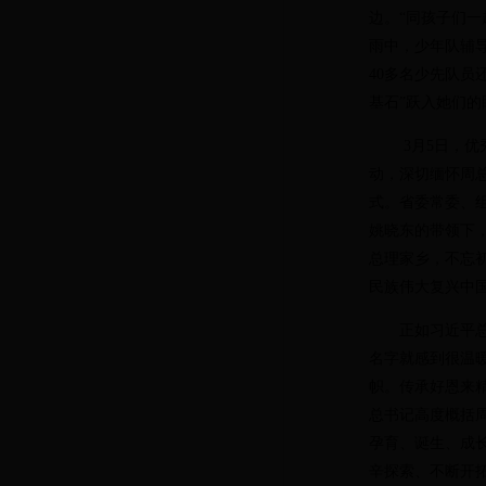
边。“同孩子们
雨中，少年队辅
40
多名少先队员
基石”跃入她们
3
月
5
日，优
动，深切缅怀周
式。省委常委、
姚晓东的带领下
总理家乡，不忘
民族伟大复兴中国
正如习近平总
名字就感到很温
帜。传承好恩来
总书记高度概括
孕育、诞生、成
辛探索、不断开