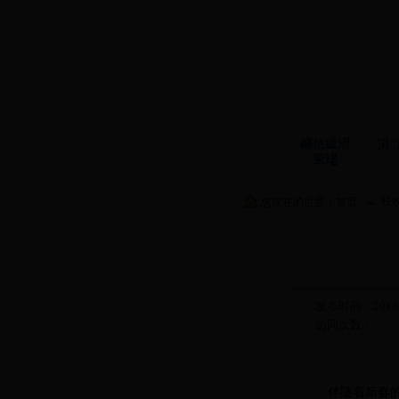
鐪佸眬涓
涓
荤珯
→
税
您现在的位置：
首页
发布时间：2018
访问次数：
伴随着新春的喜