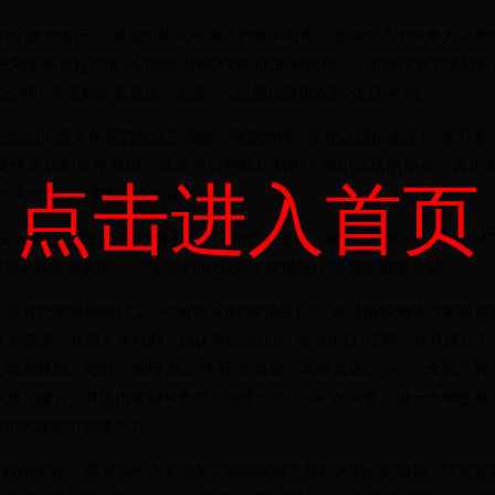
你的‘政治生日’，祝贺你加入中国共产党33周年，感谢你几十年来为洪泽
地税局老党员赵亮祖一边回味着刚才收到的生日祝福，一边端详着手里的党
已有33年党龄的老党员，他第一次以党员身份收到“生日”礼物。
治生日’是今年我们党员活动的一项新内容，旨在让组织生活从‘看不见’变
党性意识和责任意识，激发他们的政治热情，牢记自己的使命，真正
点击进入首页
局机关党委书记李本政介绍说。
党委还把我的入党申请书找出来拍照发给我。我是2012年2月24日在沭
里的信纸写的呢……”党员刘波在收到“政治生日”礼物时颇多感触。
名共产党员都能过上一个有意义的“政治生日”，洪泽地税局通过党员信
基本情况，核准入党时间，确认每位党员的“政治生日”日期，分月建立了党
礼物和祝福。同时，利用“政治生日”的机会，与党员谈心交心，全面了解
取意见建议，并提出希望和要求，给予党员以“家”的关爱，进一步增强党
组织的凝聚力和战斗力。
过‘政治生日’，重温当年入党场景，瞬间唤醒了曾经的初心和激情，非常有