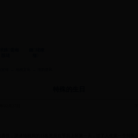
浗娣畨缃
鏈珯棣
戠珯
栭〉
→
→
收宣传
地税文化
淮韵楚风
特殊的生日
年02月27日
字
悦，洪泽地税局的13名党员在节后上班第一天，过了人生第一个特殊的