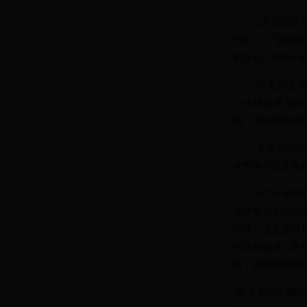
“2月22日是
付出……”洪泽
的激动。作为一名
“给党员过‘政
一步增强党员的
用。”洪泽地税
“真没想到机关
党申请书还是用村
为了让全局67
摸排每位党员的
过账，送上生日
生活等情况，听
感，提高基层党
“在入党月给我