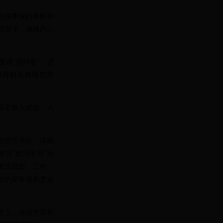
地税事业的奉献和
员贺卡，难掩内心
成‘摸得着’，进
发挥好先锋模范作
阳老家入的党，入
息管理系统，详细
员“政治生日”台
党员思想、工作、
员的荣誉感和责任
意义。这份光荣和