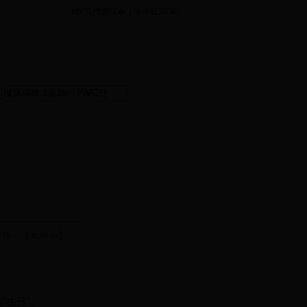
绠€浣撲腑鏂�
|
绻佷綋涓枃
 体：【
】
大
中
小
“生日”。