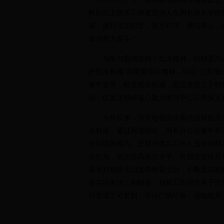
科职以上税务工作者近50人在局长孙长举的
威，履行法定职责，恪尽职守，廉洁奉公，
事业努力奋斗！”
为学习贯彻党的十九大精神，特别是习近
护宪法权威”的重要指示精神，结合“江苏省
集中宣誓，彰显宪法权威，促进系统上下时
识，以宪法精神凝心聚力推动中心工作深入
今年以来，淮安地税抓住依法治税的灵魂
法制度，通过局党组会、局长办公会集中学
决问题的能力。坚持并落实工作人员学法制
法行为，切实提高执法水平。将税法宣传月
展系列税收法治宣传教育活动，不断提高税
落实国务院三项制度，创新工作理念勇于先
经形成了可复制、可推广的经验，省地税局