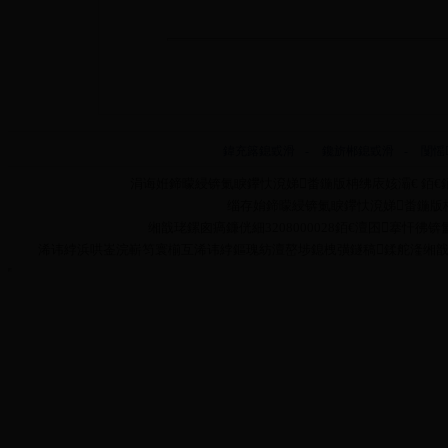
鍏充簬鎴戜滑
-
鑱旂郴鎴戜滑
-
闅愮
涓诲姙鍗曚綅锛氭睙鑻忕渷娣畨鍦版柟绋庡姟灞€ 銆€銆
缁存姢鍗曚綅锛氭睙鑻忕渷娣畨鍦版柟绋庡
缃戠珯鏍囪瘑鐮侊細3208000028銆€澶囨搴忓彿锛氳嫃
浠讳綍浜哄崟浣嶄笉寰椾互浠讳綍鏂瑰紡澶嶅埗鎴栧彉鐩稿鍒舵湰缃戠珯鍏ㄩ