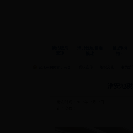
鐪佸眬涓
涓浗娣畨缃
鏈珯棣
荤珯
戠珯
栭〉
→
→
→
税收宣传
地税文化
淮韵楚
您现在的位置：
首页
淮安地税
发布时间：2017年12月12日
访问次数：