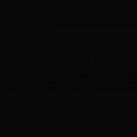
鍏充簬鎴戜滑
-
鑱旂郴鎴戜滑
-
闅愮
涓诲姙鍗曚綅锛氭睙鑻忕渷娣畨鍦版柟绋庡姟灞€ 銆€銆
缁存姢鍗曚綅锛氭睙鑻忕渷娣畨鍦版柟绋庡
缃戠珯鏍囪瘑鐮侊細3208000028銆€澶囨搴忓彿锛氳嫃
浠讳綍浜哄崟浣嶄笉寰椾互浠讳綍鏂瑰紡澶嶅埗鎴栧彉鐩稿鍒舵湰缃戠珯鍏ㄩ