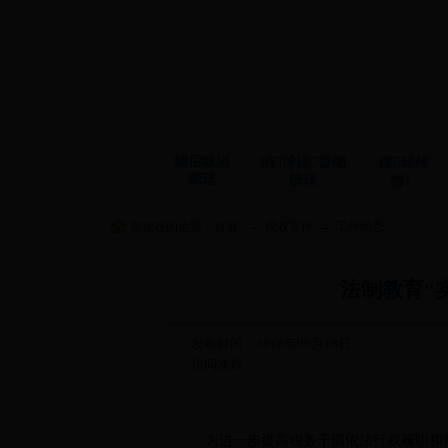
鐪佸眬涓
涓浗娣畨缃
鏈珯棣
荤珯
戠珯
栭〉
→
→
税收宣传
工作动态
您现在的位置：
首页
法制教育“
发布时间：2018年06月18日
访问次数：
为进一步提高税务干部依法行权履职和预