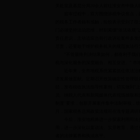
关处室及基层分局20余人前往淮安市中级
庭审过程中，双方围绕涉税争议焦点，就
的税务工作者颇有感触，纷纷表示受到了很
门必须坚持法治思维，时刻紧绷“依法依规
责任意识，主动适应当前行政诉讼案件多发
尽责，还要敢于维护税务机关的规范执法行
“不管最终判决结果如何，都有利于我们
税与深化服务的深度融合、相互促进。” 市
近年来，全市地税系统紧紧抓住依法治税
济发展做贡献。定期召开政策确定性管理联
径，发布税收执法指导性案例，切实做到“
员、纳税人代表和新闻媒体代表现场抽取和
制度”要求，创新开展案件集中法制审核，
月，国家税务总局政策法规司在淮专题调研
今后，淮安地税将进一步探索利用司法资
用，进一步深化以案说法、实景教育，通过
者的法律素养和执法水平。