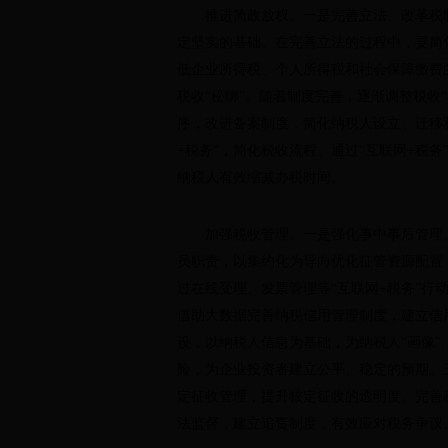
推进简政放权。一是完善立法、改革税制，
定坚实的基础。在完善立法的过程中，要简
低企业所得税、个人所得税和社会保障缴费
税收“松绑”。随着制度完善，逐渐调整税收
序，改进备案制度，简化纳税人设立、迁移
+税务”，简化税收流程。通过“互联网+税
纳税人有效缩减办税时间。
加强税收管理。一是强化事中事后管理。放
员职责，以集约化为导向优化征管资源配置
过在线受理、发票管理等“互联网+税务”
借助大数据完善纳税信用管理制度，建立信
设，以纳税人信息为基础，为纳税人“画像
险，为企业投资者建立公平、稳定的预期。
定征收管理，提升核定征收的透明度。完善
法监督，建立追责制度，有效应对税务争议