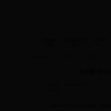
鐪佸眬涓
涓浗娣畨缃
鏈珯棣
荤珯
戠珯
栭〉
→
→
税收宣传
财税快讯
您现在的位置：
首页
“放管服”在
发布时间：2018年04月04日
访问次数：
税收对改善营商环境至关重要。世界银行