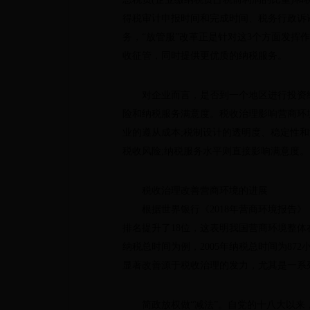
得税审计申报时间和完成时间、税务行政诉
务，“放管服”改革正是针对这3个方面发挥
收征管，同时提供更优质的纳税服务。
对企业而言，是否到一个地区进行投资经
险和纳税服务满意度。税收治理影响营商环
业的遵从成本;税制设计的透明度、稳定性
税收风险;纳税服务水平则直接影响满意度。
税收治理改善营商环境的进展
根据世界银行《2018年营商环境报告》，我
排名提升了18位，这表明我国营商环境整
纳税总时间为例，2005年纳税总时间为872小
显著改善源于税收治理的发力，尤其是一系列
简政放权做“减法”。自党的十八大以来，