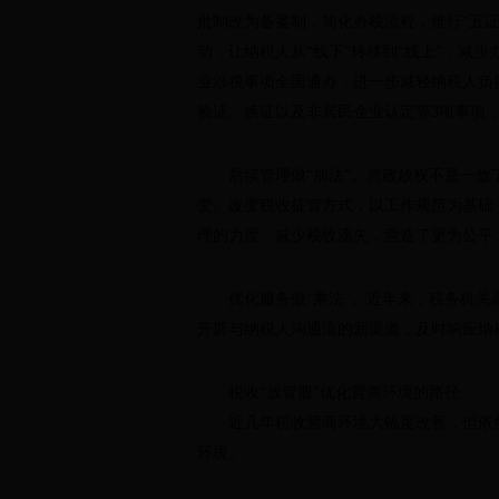
批制改为备案制，简化办税流程，推行“五证
动，让纳税人从“线下”转移到“线上”，减少
业涉税事项全国通办，进一步减轻纳税人负
验证、换证以及非居民企业认定等3项事项，
后续管理做“加法”。简政放权不是一放了
变。改变税收征管方式，以工作规范为基础
理的力度，减少税收流失，营造了更为公平
优化服务做“乘法”。近年来，税务机关高
开辟与纳税人沟通流的新渠道，及时响应纳
税收“放管服”优化营商环境的路径
近几年税收营商环境大幅度改善，但依然存
环境。