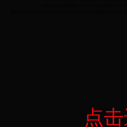
缃戠珯鏍囪瘑鐮侊細3208000028銆€澶囨搴忓彿锛氳嫃
浠讳綍浜哄崟浣嶄笉寰椾互浠讳綍鏂瑰紡澶嶅埗鎴栧彉鐩稿鍒舵湰缃戠珯鍏ㄩ
点击