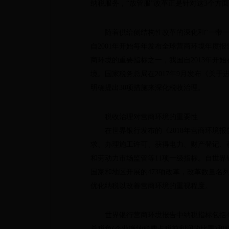
纳税服务，“放管服”改革正是针对这3个方
随着供给侧结构性改革的深化和“一带一路
自2001年开始每年发布全球营商环境年度
商环境的重要指标之一，我国自2013年开
境。国家税务总局在2017年9月发布《关于
明确提出30项措施来深化税收治理。
税收治理对营商环境的重要性
在世界银行发布的《2018年营商环境报
求、办理施工许可、获得电力、财产登记、
和劳动力市场监管等11项一级指标。自世
国家和地区开展的473项改革，改革数量
优化纳税以改善营商环境的重视程度。
世界银行营商环境报告中纳税指标包括4项二
总税负(企业缴纳税费占税前利润的比重)和