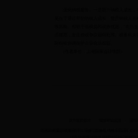
优化纳税服务。一是助力纳税人成长，培
更在于通过帮助纳税人成长，提升纳税人在
收风险。相较于低税负和税收优惠，“走出
否规范，发生税收争议如何处理。税务机关
际税收协调保护企业合法权益。
(作者单位：上海国家会计学院)
鍏充簬鎴戜滑
-
鑱旂郴鎴戜滑
-
闅愮
涓诲姙鍗曚綅锛氭睙鑻忕渷娣畨鍦版柟绋庡姟灞€ 銆€銆
缁存姢鍗曚綅锛氭睙鑻忕渷娣畨鍦版柟绋庡