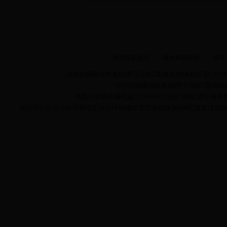
鍏充簬鎴戜滑
-
鑱旂郴鎴戜滑
-
闅愮
涓诲姙鍗曚綅锛氭睙鑻忕渷娣畨鍦版柟绋庡姟灞€ 銆€銆
缁存姢鍗曚綅锛氭睙鑻忕渷娣畨鍦版柟绋庡
缃戠珯鏍囪瘑鐮侊細3208000028銆€澶囨搴忓彿锛氳嫃
浠讳綍浜哄崟浣嶄笉寰椾互浠讳綍鏂瑰紡澶嶅埗鎴栧彉鐩稿鍒舵湰缃戠珯鍏ㄩ