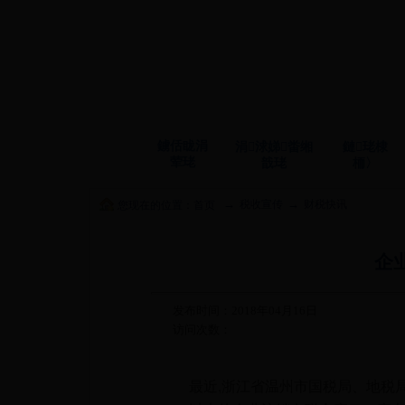
鐪佸眬涓
涓浗娣畨缃
鏈珯棣
荤珯
戠珯
栭〉
→
→
税收宣传
财税快讯
您现在的位置：
首页
企
发布时间：2018年04月16日
访问次数：
最近,浙江省温州市国税局、地税局联