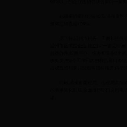
90%以上的企业注销在联合窗口一窗
此项举措推出短短45天,温州市区合计办
整体注销提速196%。
据了解,温州市税务、工商和社保等
温州市区范围企业,建立起“一窗受理,
分类办件,按照即办、快办和复杂3个类
快办类,在5个工作日内由联合窗口办结
股权投资和兼并重组等指标筛选,内部流
同时,温州市国税局、地税局共缩减六
的表单简化到底,全面推行部门之间电
递。