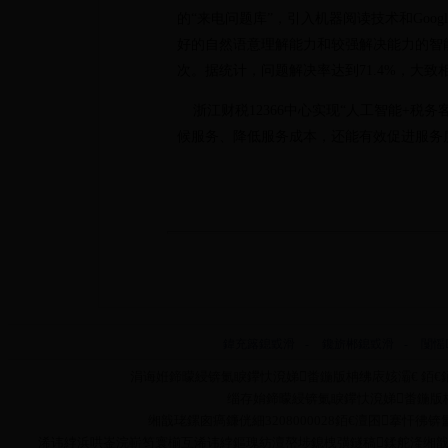
的“来电问题库”，引入机器阅读技术和Goo
好的自然语意理解能力和较强解决能力的智能
次。据统计，问题解决率达到71.4%，大
浙江财税12366中心实现“人工智能+税务
候服务、降低服务成本，还能有效促进服务
鍏充簬鎴戜滑
-
鑱旂郴鎴戜滑
-
闅愮
涓诲姙鍗曚綅锛氭睙鑻忕渷娣畨鍦版柟绋庡姟灞€ 銆€銆
缁存姢鍗曚綅锛氭睙鑻忕渷娣畨鍦版柟绋庡
缃戠珯鏍囪瘑鐮侊細3208000028銆€澶囨搴忓彿锛氳嫃
浠讳綍浜哄崟浣嶄笉寰椾互浠讳綍鏂瑰紡澶嶅埗鎴栧彉鐩稿鍒舵湰缃戠珯鍏ㄩ