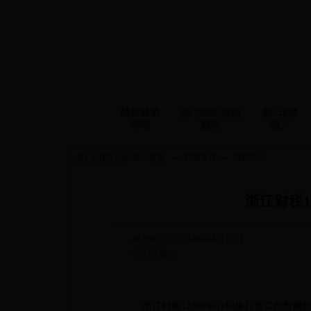
鐪佸眬涓
涓浗娣畨缃
鏈珯棣
荤珯
戠珯
栭〉
→
→
税收宣传
财税快讯
您现在的位置：
首页
浙江财税1
发布时间：2018年04月13日
访问次数：
浙江财税12366中心积极打造二代智能