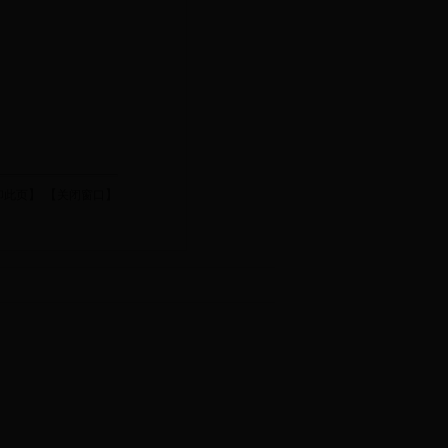
】 【
】
印此页
关闭窗口