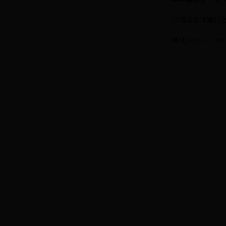
详情请咨询建行
网址
:
www.ccb.co