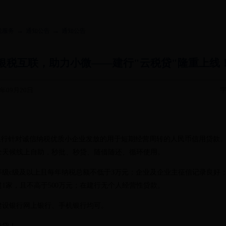
→
→
税服务
通知公告
通知公告
银税互联，助力小微——建行"云税贷"隆重上线
年09月20日
字
银行针对诚信纳税优质小企业发放的用于短期经营周转的人民币信用贷款
全天候线上自助，秒批、秒贷、随借随还、循环使用。
等级
c
级及以上且每年纳税总额不低于
3
万元；企业及企业主征信记录良好
过
1
家，且不高于
500
万元；在建行无个人经营性贷款。
建设银行网上银行、手机银行均可。
快贷！