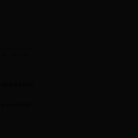
！
 体：【
】
大
中
小
。贷款额度最高
200
；企业当前有贷款