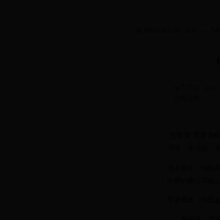
→
办
您现在的位置：
首页
发布时间：2017
访问次数：
"
云税贷
"
是建设
万元，全流程、
准入条件：纳税
余额的银行不超
登录渠道：中国
——善税者，享